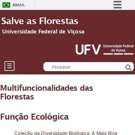
BRASIL
Simplifique!
Salve as Florestas
Comunica BR
Universidade Federal de Viçosa
Participe
Acesso à informação
Legislação
Canais
☰
Multifuncionalidades das
Florestas
Função Ecológica
Coleção de Diversidade Biológica: A Mais Rica